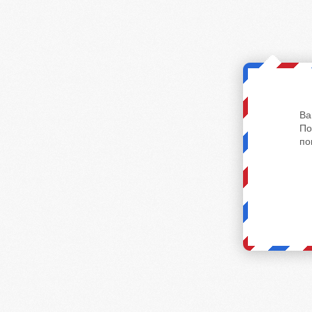
Ва
По
по