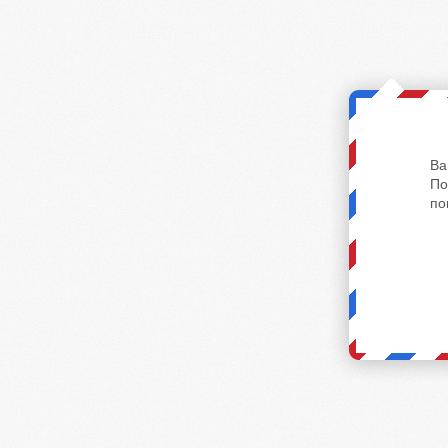
Ва
По
по