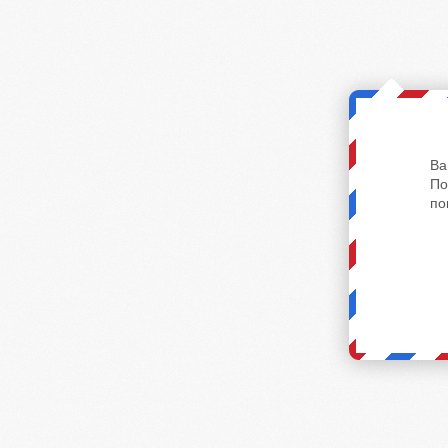
Ва
По
по