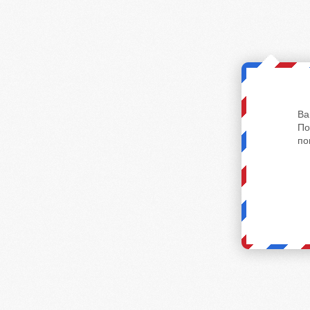
Ва
По
по