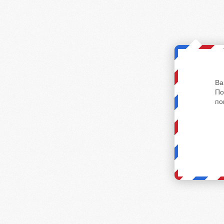
Ва
По
по