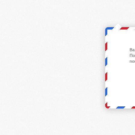
Ва
По
по