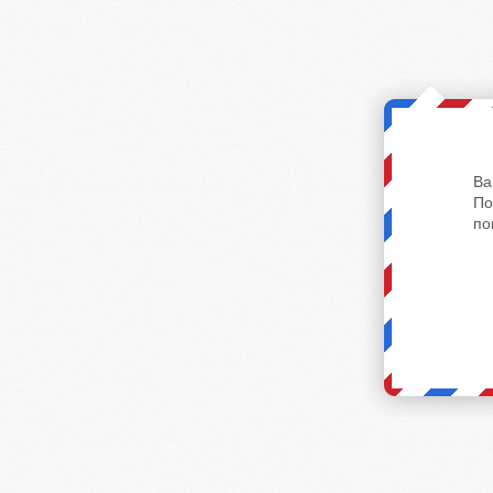
Ва
По
по