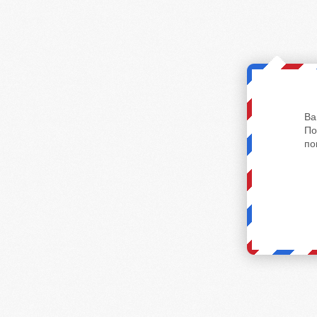
Ва
По
по