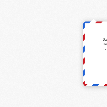
Ва
По
по