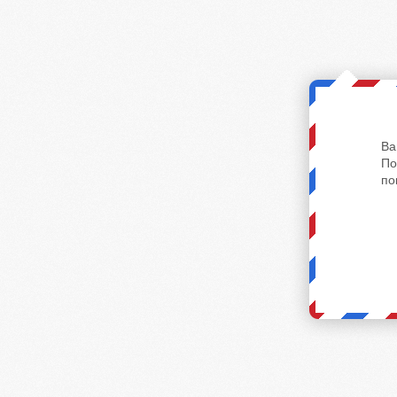
Ва
По
по