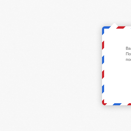
Ва
По
по