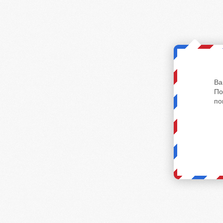
Ва
По
по