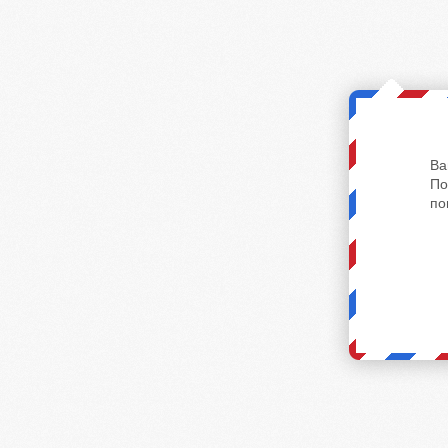
Ва
По
по